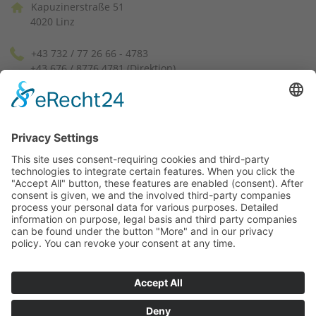
Kapuzinerstraße 51
4020 Linz
+43 732 / 77 26 66 - 4783
+43 676 / 8776 4781 (Direktion)
pvssek[at]ph-linz.at
(facebook)
(instagram)
Lageplan
chiliSCHARF