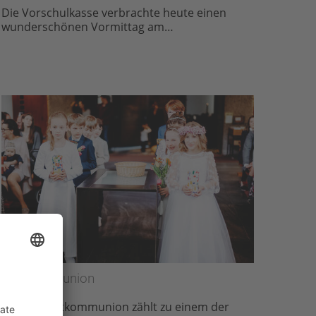
Die Vorschulkasse verbrachte heute einen
wunderschönen Vormittag am…
Erstkommunion
Unsere Erstkommunion zählt zu einem der