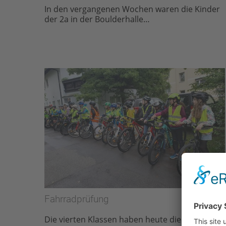
In den vergangenen Wochen waren die Kinder
der 2a in der Boulderhalle…
Fahrradprüfung
Die vierten Klassen haben heute die