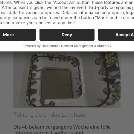
ausschauen: die 3B erfand ein…
Führung durch das Landhaus
Die 4b bekam vergangene Woche eine tolle
Führung durchs Landhaus und…