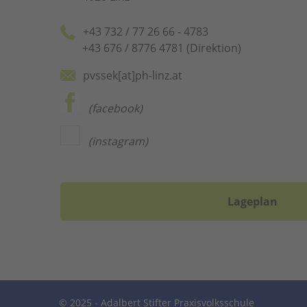
+43 732 / 77 26 66 - 4783
+43 676 / 8776 4781 (Direktion)
pvssek[at]ph-linz.at
(facebook)
(instagram)
Lageplan
© 2025 - Adalbert Stifter Praxisvolksschule