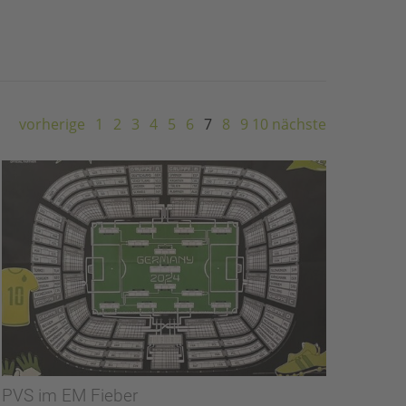
vorherige
1
2
3
4
5
6
7
8
9
10
nächste
PVS im EM Fieber