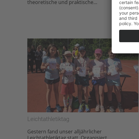
theoretische und praktische…
Leichtathletiktag
Gestern fand unser alljährlicher
Leichtathletiktag statt. Organisiert…