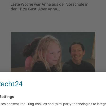
Lezte Woche war Anna aus der Vorschule in
der 1B zu Gast. Aber Anna…
Digitale Grundbildung
So kann digitale Grundbildung auch