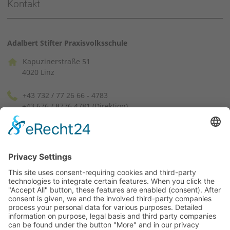
Kontakt
Adalbert Stifter Praxisvolksschule
Kapuzinerstraße 51
4020 Linz
+43 732 / 77 26 66 - 4783
+43 676 / 8776 4781 (Direktion)
pvssek[at]ph-linz.at
(facebook)
(instagram)
Lageplan