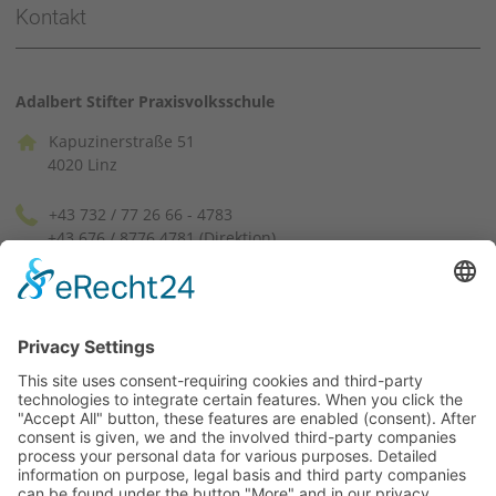
Kontakt
Adalbert Stifter Praxisvolksschule
Kapuzinerstraße 51
4020 Linz
+43 732 / 77 26 66 - 4783
+43 676 / 8776 4781 (Direktion)
pvssek[at]ph-linz.at
(facebook)
(instagram)
Lageplan