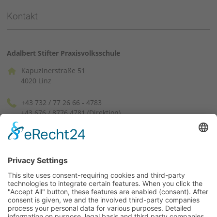
Kontakt
Adalbert Stifter Praxisvolksschule
Kapuzinerstraße 51
4020 Linz
+43 732 / 77 26 66 - 4783
+43 676 / 8776 4781 (Direktion)
pvssek[at]ph-linz.at
(facebook)
(instagram)
Lageplan