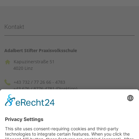
Kontakt
Adalbert Stifter Praxisvolksschule
Kapuzinerstraße 51
4020 Linz
+43 732 / 77 26 66 - 4783
+43 676 / 8776 4781 (Direktion)
pvssek[at]ph-linz.at
(facebook)
(instagram)