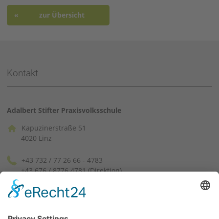
zur Übersicht
Kontakt
Adalbert Stifter Praxisvolksschule
Kapuzinerstraße 51
4020 Linz
+43 732 / 77 26 66 - 4783
+43 676 / 8776 4781 (Direktion)
pvssek[at]ph-linz.at
(facebook)