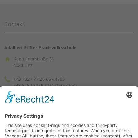
Kontakt
Adalbert Stifter Praxisvolksschule
Kapuzinerstraße 51
4020 Linz
+43 732 / 77 26 66 - 4783
+43 676 / 8776 4781 (Direktion)
pvssek[at]ph-linz.at
(facebook)
(instagram)