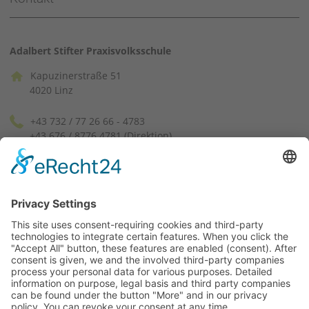
Adalbert Stifter Praxisvolksschule
Kapuzinerstraße 51
4020 Linz
+43 732 / 77 26 66 - 4783
+43 676 / 8776 4781 (Direktion)
pvssek[at]ph-linz.at
(facebook)
(instagram)
Lageplan